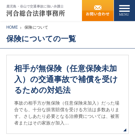
鹿児島・谷山で交通事故に強い弁護士
HOME
保険について
HOME
保険についての一覧
弁護士紹介
相手が無保険（任意保険未加
弁護士費用
入）の交通事故で補償を受け
解決までの流れ
るための対処法
事故の相手方が無保険（任意保険未加入）だった場
事務所概要/MAP
合でも、十分な損害賠償を受ける方法は多数ありま
す。さしあたり必要となる治療費については、被害
者またはその家族が加入…