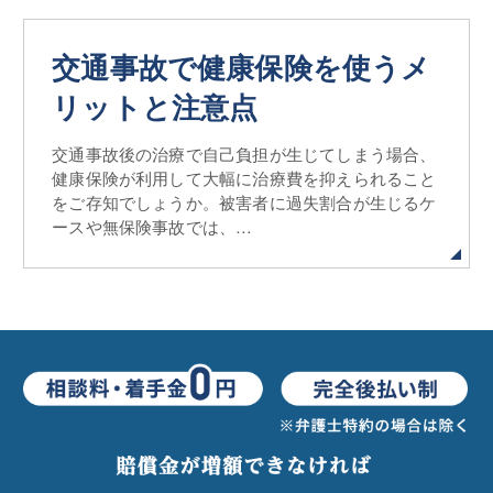
お気軽にお電話ください。
0120-792-560
交通事故で健康保険を使うメ
毎日 9:00〜18:00 （祝日を除く）
リットと注意点
交通事故後の治療で自己負担が生じてしまう場合、
健康保険が利用して大幅に治療費を抑えられること
をご存知でしょうか。被害者に過失割合が生じるケ
ースや無保険事故では、…